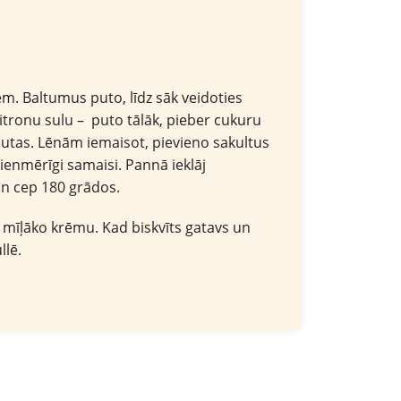
m. Baltumus puto, līdz sāk veidoties
citronu sulu – puto tālāk, pieber cukuru
utas. Lēnām iemaisot, pievieno sakultus
vienmērīgi samaisi. Pannā ieklāj
un cep 180 grādos.
mīļāko krēmu. Kad biskvīts gatavs un
llē.