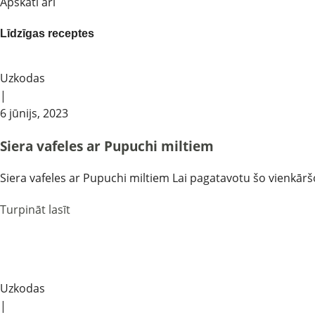
Apskati arī
Līdzīgas receptes
Uzkodas
|
6 jūnijs, 2023
Siera vafeles ar Pupuchi miltiem
Siera vafeles ar Pupuchi miltiem Lai pagatavotu šo vienkāršo
Turpināt lasīt
View Large
Uzkodas
|