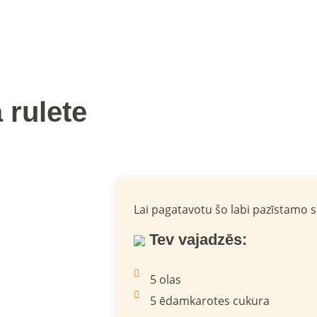
 rulete
Lai pagatavotu šo labi pazīstamo 
Tev vajadzēs:
5 olas
5 ēdamkarotes cukura