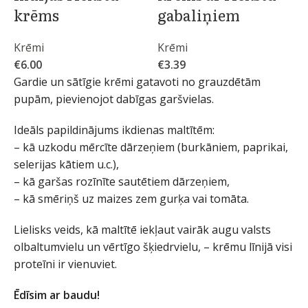
krēms
gabaliņiem
Krēmi
Krēmi
€
6.00
€
3.39
Gardie un sātīgie krēmi gatavoti no grauzdētām
pupām, pievienojot dabīgas garšvielas.
Ideāls papildinājums ikdienas maltītēm:
– kā uzkodu mērcīte dārzeņiem (burkāniem, paprikai,
selerijas kātiem u.c.),
– kā garšas rozīnīte sautētiem dārzeņiem,
– kā smēriņš uz maizes zem gurķa vai tomāta.
Lielisks veids, kā maltītē iekļaut vairāk augu valsts
olbaltumvielu un vērtīgo šķiedrvielu, – krēmu līnijā visi
proteīni ir vienuviet.
Ēdīsim ar baudu!