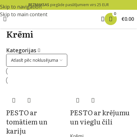
BEZMAKSAS
piegāde pasūtījumiem virs 25 EUR
Skip to navigation
0
Skip to main content
€
0.00
Krēmi
Kategorijas
PESTO ar
PESTO ar krējumu
tomātiem un
un vieglu čili
kariju
Krēmi