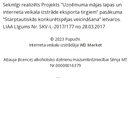
Sekmīgi realizēts Projekts "Uzņēmuma mājas lapas un
interneta veikala izstrāde eksporta tirgiem" pasākuma
"Starptautiskās konkurētspējas veicināšana" ietvaros.
LIAA Līgums Nr. SKV-L-2017/177 no 28.03.2017
© 2023 Pupuchi.
Interneta veikalu izstrādāja
WD Market
Atļauja (licence) alkoholisko dzērienu mazumtirdzniecībai Sērija MT
Nr.00000016379
Sazinies ar mums