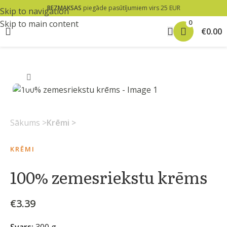
BEZMAKSAS
piegāde pasūtījumiem virs 25 EUR
Skip to navigation
0
Skip to main content
€
0.00
Klikšķiniet lai palielinātu
Sākums
Krēmi
KRĒMI
100% zemesriekstu krēms
€
3.39
Svars:
300 g.