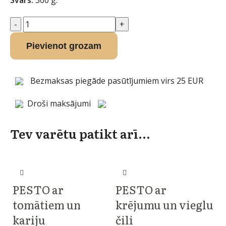
Pievienot grozam
Bezmaksas piegāde pasūtījumiem virs 25 EUR
Droši maksājumi
Tev varētu patikt arī...
PESTO ar
PESTO ar
tomātiem un
krējumu un vieglu
kariju
čili