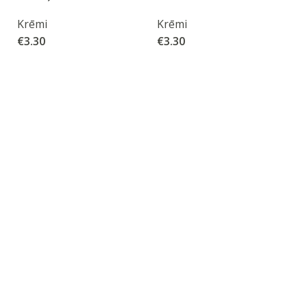
Krēmi
Krēmi
€
3.30
€
3.30
M
K
€