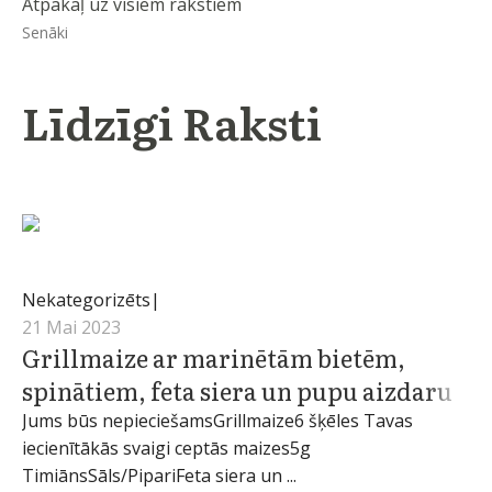
Atpakaļ uz visiem rakstiem
Senāki
Līdzīgi Raksti
martins
Nekategorizēts
21 Mai 2023
Grillmaize ar marinētām bietēm,
spinātiem, feta siera un pupu aizdaru
Jums būs nepieciešamsGrillmaize6 šķēles Tavas
iecienītākās svaigi ceptās maizes5g
TimiānsSāls/PipariFeta siera un ...