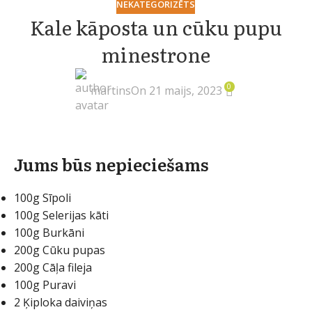
NEKATEGORIZĒTS
Kale kāposta un cūku pupu
minestrone
0
martins
On 21 maijs, 2023
Jums būs nepieciešams
100g Sīpoli
100g Selerijas kāti
100g Burkāni
200g Cūku pupas
200g Cāļa fileja
100g Puravi
2 Ķiploka daiviņas