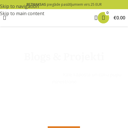
BEZMAKSAS
piegāde pasūtījumiem virs 25 EUR
Skip to navigation
0
Skip to main content
€
0.00
Blogs & Projekti
Sākums
»
Blogs & Projekti
Kale kāposta un cūku pupu
minestrone