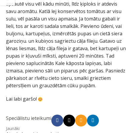
apsautē visu vēl kādu minūti, līdz ķiploks ir atdevis
savu aromātu. Katlā lej konservētos tomātus ar visu
sulu, vēl pasāla un visu apmaisa. Ja tomātu gabali ir
lieli, tos ar karoti sadala smalkāk. Pievieno ūdeni, vai
buljonu, kartupeļus, izmērcētās pupas un cietā siera
garoziņu. un kubiņos sagrieztu cāļa fileju. Gatavo uz
lēnas liesmas, līdz cāļa fileja ir gatava, bet kartupeļi un
pupas ir kļuvuši mīksti, aptuveni 20 minūtes. Tad
pievieno saplucinātās Kale kāposta lapiņas, labi
izmaisa, pievieno sāli un piparus pēc garšas. Pasniedz
pārkaisot ar rīvētu cieto sieru, smalki grieztiem
pētersīļiem un grauzdētām cūku pupām.
Lai labi garšo!
Speciālistu ieteikumi
Jaunāki