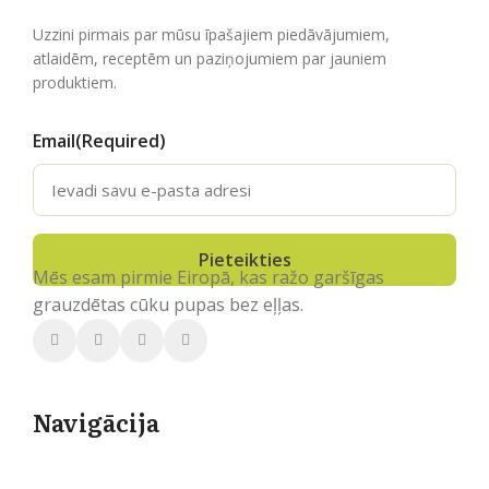
Uzzini pirmais par mūsu īpašajiem piedāvājumiem,
atlaidēm, receptēm un paziņojumiem par jauniem
produktiem.
Email
(Required)
Mēs esam pirmie Eiropā, kas ražo garšīgas
grauzdētas cūku pupas bez eļļas.
Navigācija