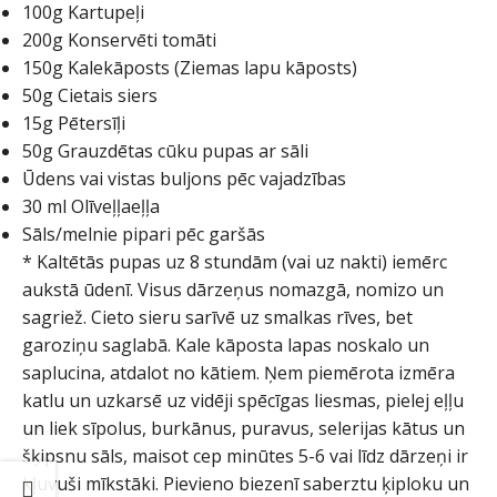
100g Kartupeļi
200g Konservēti tomāti
150g Kalekāposts (Ziemas lapu kāposts)
50g Cietais siers
15g Pētersīļi
50g Grauzdētas cūku pupas ar sāli
Ūdens vai vistas buljons pēc vajadzības
30 ml Olīveļļaeļļa
Sāls/melnie pipari pēc garšās
* Kaltētās pupas uz 8 stundām (vai uz nakti) iemērc
aukstā ūdenī. Visus dārzeņus nomazgā, nomizo un
sagriež. Cieto sieru sarīvē uz smalkas rīves, bet
garoziņu saglabā. Kale kāposta lapas noskalo un
saplucina, atdalot no kātiem. Ņem piemērota izmēra
katlu un uzkarsē uz vidēji spēcīgas liesmas, pielej eļļu
un liek sīpolus, burkānus, puravus, selerijas kātus un
šķipsnu sāls, maisot cep minūtes 5-6 vai līdz dārzeņi ir
kļuvuši mīkstāki. Pievieno biezenī saberztu ķiploku un