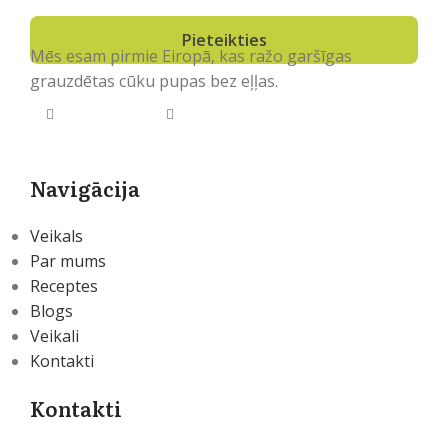
Mēs esam pirmie Eiropā, kas ražo garšīgas
grauzdētas cūku pupas bez eļļas.
Navigācija
Veikals
Par mums
Receptes
Blogs
Veikali
Kontakti
Kontakti