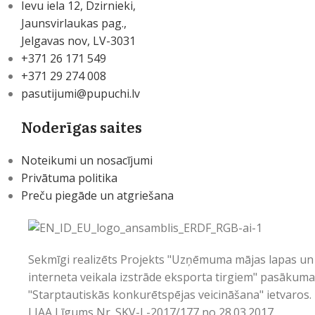
Ievu iela 12, Dzirnieki,
Jaunsvirlaukas pag.,
Jelgavas nov, LV-3031
+371 26 171 549
+371 29 274 008
pasutijumi@pupuchi.lv
Noderīgas saites
Noteikumi un nosacījumi
Privātuma politika
Preču piegāde un atgriešana
Sekmīgi realizēts Projekts "Uzņēmuma mājas lapas un
interneta veikala izstrāde eksporta tirgiem" pasākum
"Starptautiskās konkurētspējas veicināšana" ietvaros.
LIAA Līgums Nr. SKV-L-2017/177 no 28.03.2017