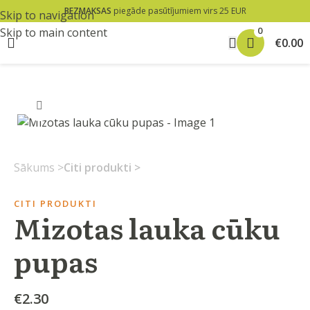
BEZMAKSAS
piegāde pasūtījumiem virs 25 EUR
Skip to navigation
0
Skip to main content
€
0.00
Klikšķiniet lai palielinātu
Sākums
Citi produkti
CITI PRODUKTI
Mizotas lauka cūku
pupas
€
2.30