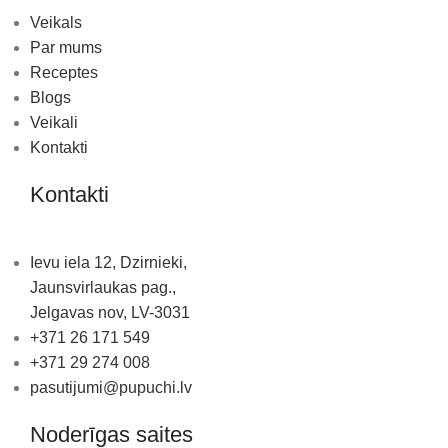
Veikals
Par mums
Receptes
Blogs
Veikali
Kontakti
Kontakti
Ievu iela 12, Dzirnieki,
Jaunsvirlaukas pag.,
Jelgavas nov, LV-3031
+371 26 171 549
+371 29 274 008
pasutijumi@pupuchi.lv
Noderīgas saites