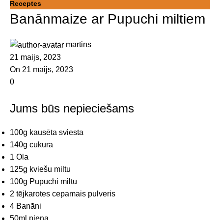
Receptes
Banānmaize ar Pupuchi miltiem
martins
21 maijs, 2023
On 21 maijs, 2023
0
Jums būs nepieciešams
100g kausēta sviesta
140g cukura
1 Ola
125g kviešu miltu
100g Pupuchi miltu
2 tējkarotes cepamais pulveris
4 Banāni
50ml piena