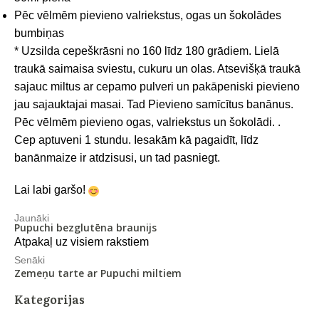
Pēc vēlmēm pievieno valriekstus, ogas un šokolādes
bumbiņas
* Uzsilda cepeškrāsni no 160 līdz 180 grādiem. Lielā
traukā saimaisa sviestu, cukuru un olas. Atsevišķā traukā
sajauc miltus ar cepamo pulveri un pakāpeniski pievieno
jau sajauktajai masai. Tad Pievieno samīcītus banānus.
Pēc vēlmēm pievieno ogas, valriekstus un šokolādi. .
Cep aptuveni 1 stundu. Iesakām kā pagaidīt, līdz
banānmaize ir atdzisusi, un tad pasniegt.
Lai labi garšo!
Jaunāki
Pupuchi bezglutēna braunijs
Atpakaļ uz visiem rakstiem
Senāki
Zemeņu tarte ar Pupuchi miltiem
Kategorijas