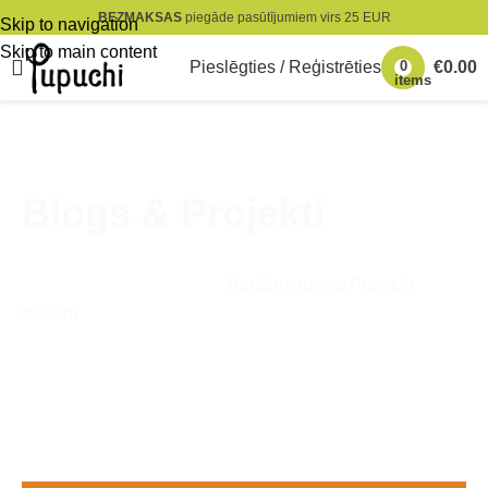
BEZMAKSAS
piegāde pasūtījumiem virs 25 EUR
Skip to navigation
Skip to main content
Pieslēgties / Reģistrēties
0
€
0.00
items
Blogs & Projekti
Sākums
»
Blogs & Projekti
Banānmaize ar Pupuchi
miltiem