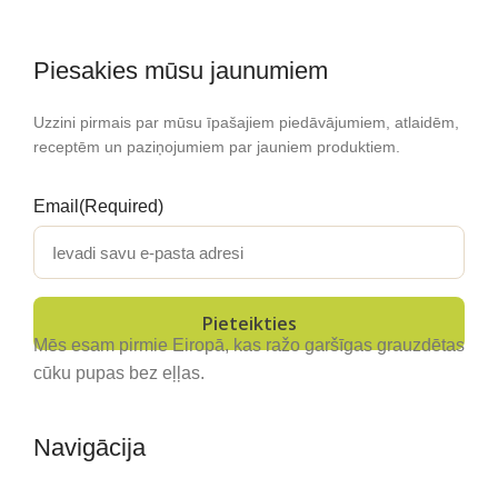
Piesakies mūsu jaunumiem
Uzzini pirmais par mūsu īpašajiem piedāvājumiem, atlaidēm,
receptēm un paziņojumiem par jauniem produktiem.
Email
(Required)
Mēs esam pirmie Eiropā, kas ražo garšīgas grauzdētas
cūku pupas bez eļļas.
Navigācija